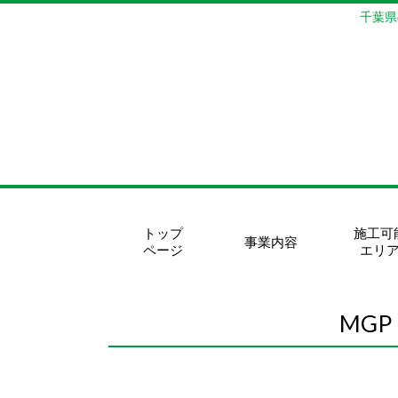
千葉県
トップ
施工可
事業内容
ページ
エリ
MGP