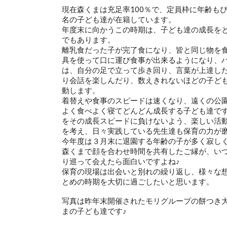
現在森くまは充足率100％で、定員枠に年齢もぴ
名の子ども達が在籍しています。
年度末に向かうこの時期は、子ども達の成長を
でもあります。
離乳食だった子が完了食になり、皆と同じ物を
具を使って口に運び食事が出来るようになり、
は、自分の足で立って歩き回り、言葉が上達し
り会話を楽しんだり、数えきれないほどの子ど
動します。
着替えや食事のスピードは速くなり、遠くの公
よく食べよく寝てどんどん成長する子ども達で
をその成長スピードに負けないよう、楽しい活
を考え、日々実践している先生達も保育の力が
今年度は３月末に退園する年齢の子が多く寂し
森くまで顔を合わせ時間を共有したご縁が、い
り巡って会えたら面白いですよね♪
保育の現場は出会いと別れの繰り返し、様々な
とめの時期を大切に過ごしたいと思います。
写真は昨年末開催されたモリグループの餅つき
まの子ども達です♪