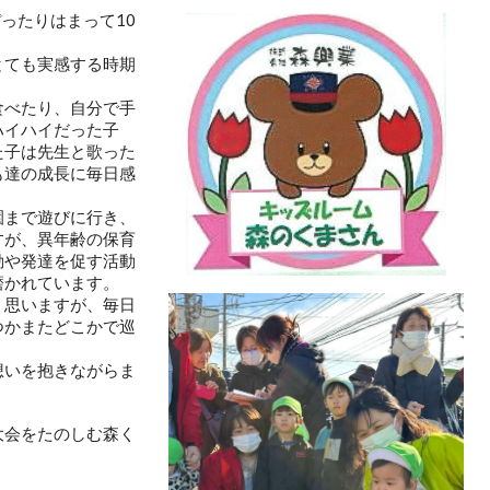
ったりはまって10
とても実感する時期
食べたり、自分で手
ハイハイだった子
た子は先生と歌った
も達の成長に毎日感
園まで遊びに行き、
すが、異年齢の保育
動や発達を促す活動
磨かれています。
く思いますが、毎日
つかまたどこかで巡
想いを抱きながらま
大会をたのしむ森く