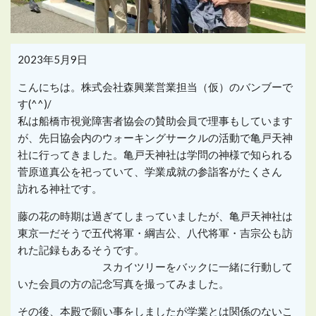
2023年5月9日
こんにちは。株式会社森興業営業担当（仮）のバンブーで
す(^^)/
私は船橋市視覚障害者協会の賛助会員で理事もしています
が、先日協会内のウォーキングサークルの活動で亀戸天神
社に行ってきました。亀戸天神社は学問の神様で知られる
菅原道真公を祀っていて、学業成就の参詣客がたくさん
訪れる神社です。
藤の花の時期は過ぎてしまっていましたが、亀戸天神社は
東京一だそうで五代将軍・綱吉公、八代将軍・吉宗公も訪
れた記録もあるそうです。
スカイツリーをバックに一緒に行動して
いた会員の方の記念写真を撮ってみました。
その後、本殿で願い事をしましたが学業とは関係のないこ