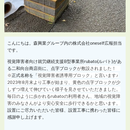
こんにちは。森興業グループ内の株式会社oneself広報担当
です。
視覚障害者向け就労継続支援B型事業所rubato(ルバト)があ
る二和向台商店街に、点字ブロック
が敷設されました！
※
正式名称を「
視覚障害者誘導用ブロック」と言います♪
2023年8月末より工事が始まり、黄色の点字ブロックが少
しずつ増えて伸びていく様子を見させていただきました。
毎日のように歩かれるrubatoの利用者さん、地域の視覚障
害のみなさんがより安心安全に歩行できるかと思います。
設置にご尽力いただいた皆様、設置工事に携わった皆様に
感謝申し上げます。