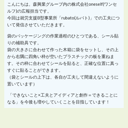
こんにちは。森興業グループ内の株式会社
oneself(
ワンセ
ルフ
)
の広報担当です。
今回は就労支援B型事業所「rubato(ルバト)」での工夫につ
いて発信させていただきます。
袋のパッケージングの作業過程のひとつである、シール貼
りの補助具です。
袋の大きさに合わせて作った木箱に袋をセットし、その上
から右隅に四角い枠が空いたプラスチックの板を重ねま
す。その枠に合わせてシールを貼ると、正確な位置に真っ
すぐに貼ることができます。
（袋とシールの上下は、各自が工夫して間違えないように
置いています）
「
できないこと×工夫とアイディアと創作＝できることに
なる」を今後も増やしていくことを目指しています！