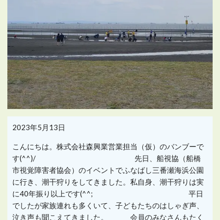
2023年5月13日
こんにちは。株式会社森興業営業担当（仮）のバンブーで
す(^^)/ 先日、船視協（船橋
市視覚障害者協会）のイベントでふなばし三番瀬海浜公園
に行き、潮干狩りをしてきました。私自身、潮干狩りは実
に40年振り以上です(^^; 平日
でしたが家族連れも多くいて、子どもたちのはしゃぎ声、
泣き声も聞こえてきました。 会員のみなさんもたく